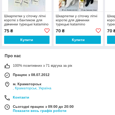
Шкарпетки у сіточку літні
Шкарпетки у сіточку літні
Шкар
короткі з бантиком для
короткі для дівчинки
коро
дівчинки турецькі katamino
турецькі katamino
туре
75
70
70
₴
₴
Купити
Купити
Про нас
100% позитивних з 71 відгука за рік
Працює з 08.07.2012
м. Краматорськ
, Краматорськ, Україна
Контакти
Сьогодні працює з 09:00 до 20:00
Показати весь графік роботи