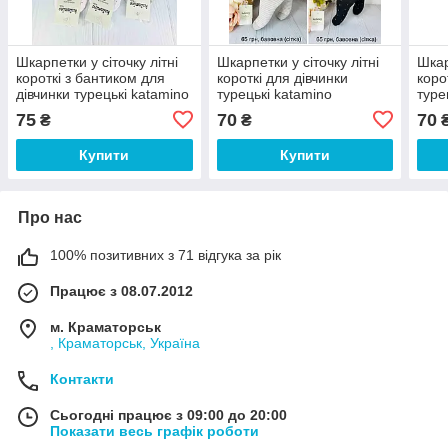
Шкарпетки у сіточку літні
Шкарпетки у сіточку літні
Шкар
короткі з бантиком для
короткі для дівчинки
коро
дівчинки турецькі katamino
турецькі katamino
туре
75
70
70
₴
₴
Купити
Купити
Про нас
100% позитивних з 71 відгука за рік
Працює з 08.07.2012
м. Краматорськ
, Краматорськ, Україна
Контакти
Сьогодні працює з 09:00 до 20:00
Показати весь графік роботи