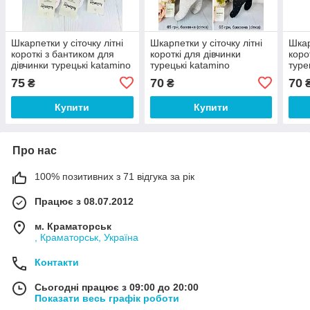
Шкарпетки у сіточку літні
Шкарпетки у сіточку літні
Шкар
короткі з бантиком для
короткі для дівчинки
коро
дівчинки турецькі katamino
турецькі katamino
туре
75
70
70
₴
₴
Купити
Купити
Про нас
100% позитивних з 71 відгука за рік
Працює з 08.07.2012
м. Краматорськ
, Краматорськ, Україна
Контакти
Сьогодні працює з 09:00 до 20:00
Показати весь графік роботи