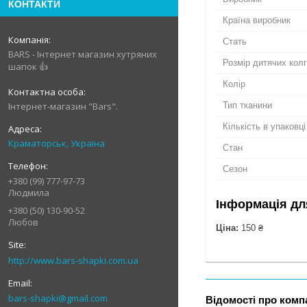
КОНТАКТИ
Країна виробник
Стать
BARS - Інтернет магазин хутряних
Розмір дитячих кол
шапок 👍
Колір
Тип тканини
Інтернет-магазин "Bars".
Кількість в упаковці
Краматорськ, Україна
Стан
Сезон
+380 (99) 777-97-73
Людмила
Інформація дл
+380 (50) 130-90-52
Любов
Ціна:
150 ₴
http://www.bars-shapki.com.ua
bars-shapki@gmail.com
Відомості про комп