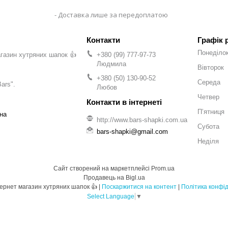
Доставка лише за передоплатою
Графік 
Понеділо
газин хутряних шапок 👍
+380 (99) 777-97-73
Людмила
Вівторок
+380 (50) 130-90-52
Середа
ars".
Любов
Четвер
Пʼятниця
на
http://www.bars-shapki.com.ua
Субота
bars-shapki@gmail.com
Неділя
Сайт створений на маркетплейсі
Prom.ua
Продавець на Bigl.ua
BARS - Інтернет магазин хутряних шапок 👍 |
Поскаржитися на контент
|
Політика конфід
Select Language
▼