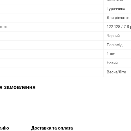
Туреччина
Для дівчаток
готок
122-128 / 7-8 
Чорний
Поліамід
1 шт.
Новий
Весна/Літо
я замовлення
анію
Доставка та оплата