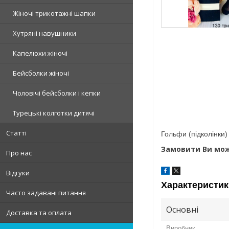
Жіночі трикотажні шапки
Хутряні навушники
Капелюхи жіночі
Бейсболки жіночі
Чоловічі бейсболки і кепки
Турецькі колготки дитячі
Статті
Гольфи (підколінки) 
Замовити Ви мож
Про нас
Відгуки
Характеристик
Часто задавані питання
Основні
Доставка та оплата
Виробник