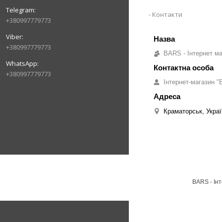
Контакти
+380997779773
+380997779773
BARS - Інтернет ма
+380997779773
Інтернет-магазин "B
Краматорськ, Украї