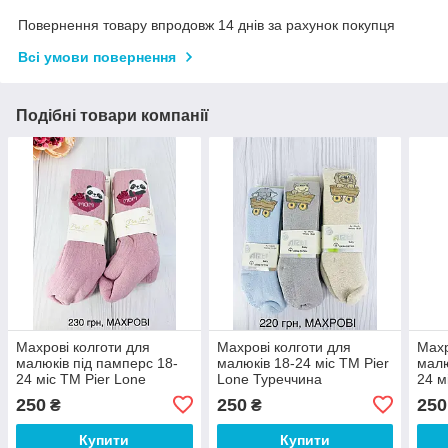
Повернення товару впродовж 14 днів за рахунок покупця
Всі умови повернення
Подібні товари компанії
Махрові колготи для
Махрові колготи для
Махр
малюків під памперс 18-
малюків 18-24 міс ТМ Pier
малю
24 міс ТМ Pier Lone
Lone Туреччина
24 м
Туреччина
Туре
250
250
250
₴
₴
Купити
Купити