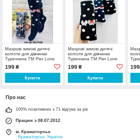
Махрові зимові дитячі
Махрові зимові дитячі
Махр
колготи для дівчинки
колготи для дівчинки
колг
Туреччина ТМ Pier Lone
Туреччина ТМ Pier Lone
Туре
199
199
199
₴
₴
Купити
Купити
Про нас
100% позитивних з 71 відгука за рік
Працює з 08.07.2012
м. Краматорськ
, Краматорськ, Україна