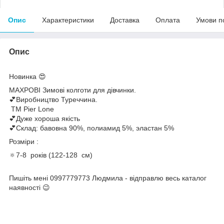
Опис
Характеристики
Доставка
Оплата
Умови п
Опис
Новинка 😍
МАХРОВІ Зимові колготи для дівчинки.
💕Виробництво Туреччина.
ТМ Pier Lone
💕Дуже хороша якість
💕Склад: бавовна 90%, полиамид 5%, эластан 5%
Розміри :
🔅7-8 років (122-128 см)
Пишіть мені 0997779773 Людмила - відправлю весь каталог
наявності 😉