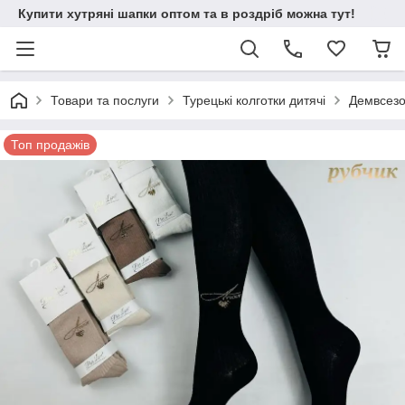
Купити хутряні шапки оптом та в роздріб можна тут!
Товари та послуги
Турецькі колготки дитячі
Демвсезон
Топ продажів