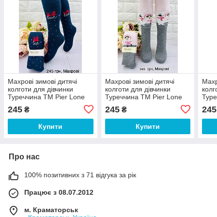
Махрові зимові дитячі
Махрові зимові дитячі
Махр
колготи для дівчинки
колготи для дівчинки
колг
Туреччина ТМ Pier Lone
Туреччина ТМ Pier Lone
Туре
245
245
245
₴
₴
Купити
Купити
Про нас
100% позитивних з 71 відгука за рік
Працює з 08.07.2012
м. Краматорськ