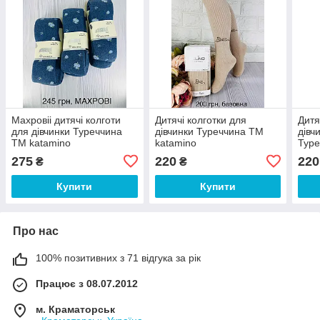
Махровіі дитячі колготи
Дитячі колготки для
Дитя
для дівчинки Туреччина
дівчинки Туреччина TM
дівч
ТМ katamino
katamino
Туре
275
220
220
₴
₴
Купити
Купити
Про нас
100% позитивних з 71 відгука за рік
Працює з 08.07.2012
м. Краматорськ