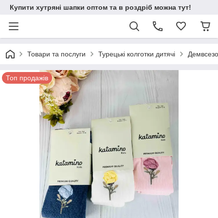
Купити хутряні шапки оптом та в роздріб можна тут!
Товари та послуги
Турецькі колготки дитячі
Демвсезон
Топ продажів