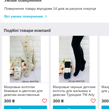
Умови повернення
Повернення товару впродовж 14 днів за рахунок покупця
Всі умови повернення
Подібні товари компанії
Махровые колготки
Махровые черные детские
Махр
бежевые в цветочек для
колготы для мальчика и
для 
девочки качественные
девочки Турецкие ТМ Arty
Турецкие ТМ Arty
300
300
300
₴
₴