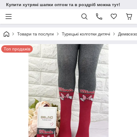
Купити хутряні шапки оптом та в роздріб можна тут!
Товари та послуги
Турецькі колготки дитячі
Демвсезон
Топ продажів