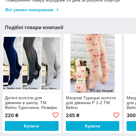
Повернення товару впродовж 14 днів за рахунок покупця
Всі умови повернення
Подібні товари компанії
Дитячі колготи для
Махрові Турецькі колготи
Махр
дівчинки в школу. ТМ
для дівчинки Р 1-2 ТМ
для 
Belino Туреччина. Розміри:
Belino
Beli
7-8, 9-10, 11-12, 13-14
220
245
300
₴
₴
Купити
Купити