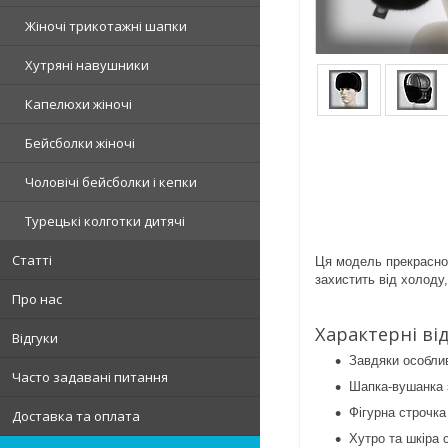
Жіночі трикотажні шапки
Хутряні навушники
Капелюхи жіночі
Бейсболки жіночі
Чоловічі бейсболки і кепки
Турецькі колготки дитячі
Статті
Ця модель прекрасно 
захистить від холоду,
Про нас
Характерні від
Відгуки
Завдяки особли
Часто задавані питання
Шапка-вушанка з
Фігурна строчка
Доставка та оплата
Хутро та шкіра 