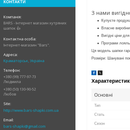
КОНТАКТИ
З нами вигідн
Купуєте продукц
BARS - Інтернет магазин хутряних
шапок 👍
Власне виробниц
Вигідні ціни для
Програми лояльн
Інтернет-магазин "Bars".
Ця модель шапки гара
Розміри: Шанувані пок
Краматорськ, Україна
+380 (99) 777-97-73
Характеристик
Людмила
+380 (50) 130-90-52
Любов
Основні
Тип
http://www.bars-shapki.com.ua
Стать
Сезон
bars-shapki@gmail.com