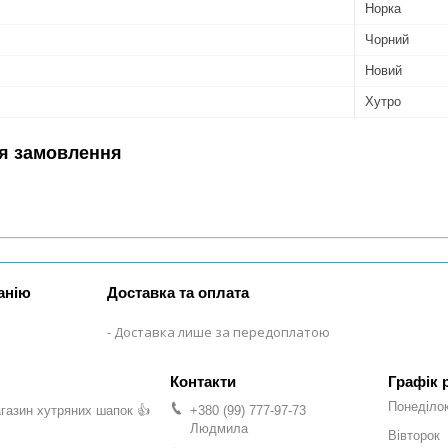
Норка
Чорний
Новий
Хутро
я замовлення
анію
Доставка та оплата
Доставка лише за передоплатою
Графік 
Понеділо
газин хутряних шапок 👍
+380 (99) 777-97-73
Людмила
Вівторок