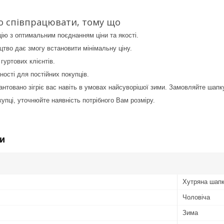
о співпрацювати, тому що
ію з оптимальним поєднанням ціни та якості.
тво дає змогу встановити мінімальну ціну.
 гуртових клієнтів.
ості для постійних покупців.
нтовано зігріє вас навіть в умовах найсуворішої зими. Замовляйте шапку
упці, уточнюйте наявність потрібного Вам розміру.
и
Хутряна шап
Чоловіча
Зима