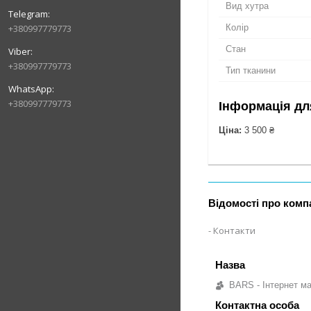
Вид хутра
+380997779773
Колір
Стан
+380997779773
Тип тканини
+380997779773
Інформація дл
Ціна:
3 500 ₴
Відомості про комп
Контакти
BARS - Інтернет ма