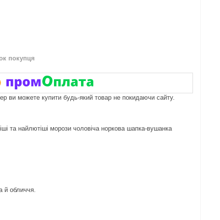
нок покупця
пер ви можете купити будь-який товар не покидаючи сайту.
ніші та найлютіші морози чоловіча норкова шапка-вушанка
а й обличчя.