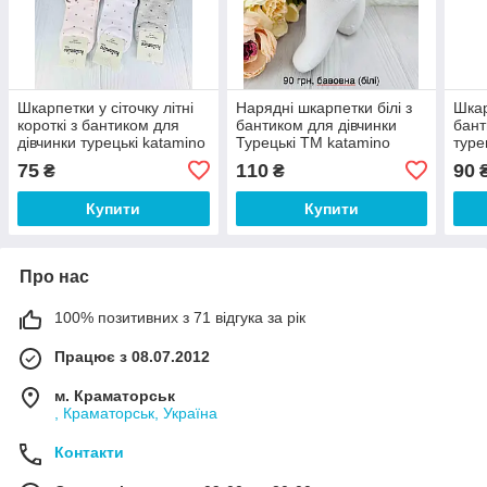
Шкарпетки у сіточку літні
Нарядні шкарпетки білі з
Шкар
короткі з бантиком для
бантиком для дівчинки
бант
дівчинки турецькі katamino
Турецькі TM katamino
туре
75
110
90
₴
₴
Купити
Купити
Про нас
100% позитивних з 71 відгука за рік
Працює з 08.07.2012
м. Краматорськ
, Краматорськ, Україна
Контакти