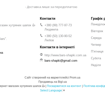
Доставка лише за передоплатою
Графік 
Понеділо
газин хутряних шапок 👍
+380 (99) 777-97-73
Людмила
Вівторок
+380 (50) 130-90-52
Середа
ars".
Любов
Четвер
Пʼятниця
на
http://www.bars-shapki.com.ua
Субота
bars-shapki@gmail.com
Неділя
Сайт створений на маркетплейсі
Prom.ua
Продавець на Bigl.ua
BARS - Інтернет магазин хутряних шапок 👍 |
Поскаржитися на контент
|
Політика конфід
Select Language
▼