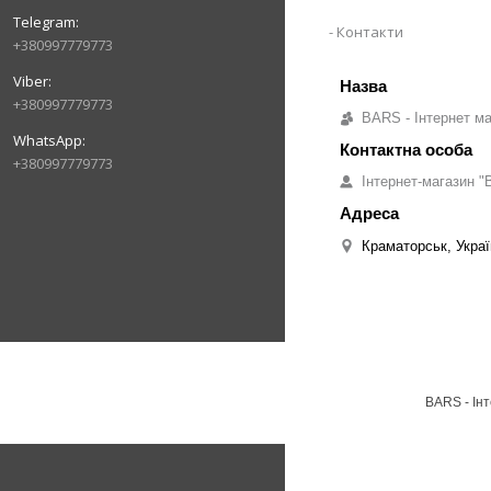
Контакти
+380997779773
+380997779773
BARS - Інтернет ма
+380997779773
Інтернет-магазин "B
Краматорськ, Украї