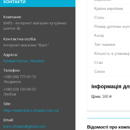
КОНТАКТИ
Країна виробник
Стать
BARS - Інтернет магазин хутряних
Розмір дитячих кол
шапок 👍
Колір
Тип тканини
Інтернет-магазин "Bars".
Кількість в упаковці
Краматорськ, Україна
Стан
Сезон
+380 (99) 777-97-73
Людмила
Інформація дл
+380 (50) 130-90-52
Любов
Ціна:
160 ₴
http://www.bars-shapki.com.ua
bars-shapki@gmail.com
Відомості про комп