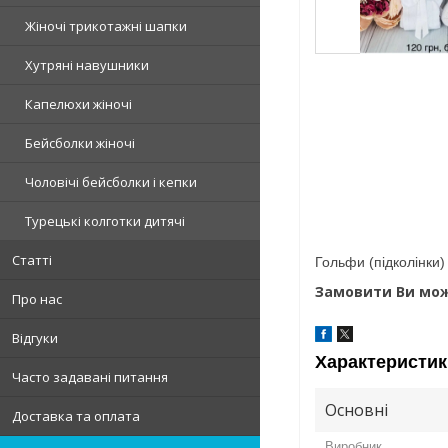
Жіночі трикотажні шапки
Хутряні навушники
Капелюхи жіночі
Бейсболки жіночі
Чоловічі бейсболки і кепки
Турецькі колготки дитячі
Статті
Гольфи (підколінки) 
Замовити Ви мож
Про нас
Відгуки
Характеристик
Часто задавані питання
Основні
Доставка та оплата
Виробник