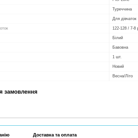
Туреччина
Для дівчаток
готок
122-128 / 7-8 
Білий
Бавовна
1 шт.
Новий
Весна/Літо
я замовлення
анію
Доставка та оплата