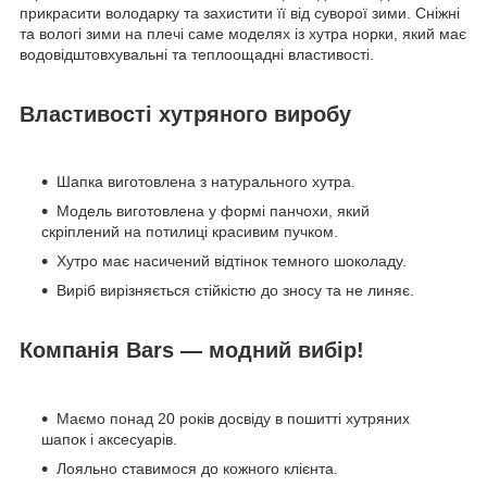
прикрасити володарку та захистити її від суворої зими. Сніжні
та вологі зими на плечі саме моделях із хутра норки, який має
водовідштовхувальні та теплоощадні властивості.
Властивості хутряного виробу
Шапка виготовлена з натурального хутра.
Модель виготовлена у формі панчохи, який
скріплений на потилиці красивим пучком.
Хутро має насичений відтінок темного шоколаду.
Виріб вирізняється стійкістю до зносу та не линяє.
Компанія Bars — модний вибір!
Маємо понад 20 років досвіду в пошитті хутряних
шапок і аксесуарів.
Лояльно ставимося до кожного клієнта.