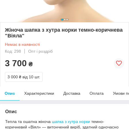
Жіноча шапка з хутра норки темно-коричнева
"Віяла"
Немає в наявності
Код: 298
Опт і роздріб
3 700
₴
3 000 ₴
від 10 шт.
Опис
Характеристики
Доставка
Оплата
Умови п
Опис
Тепла та ошатна жіноча
шапка з хутра норки
темно-
коричневий «Віял» — витончений виріб, здатний одночасно