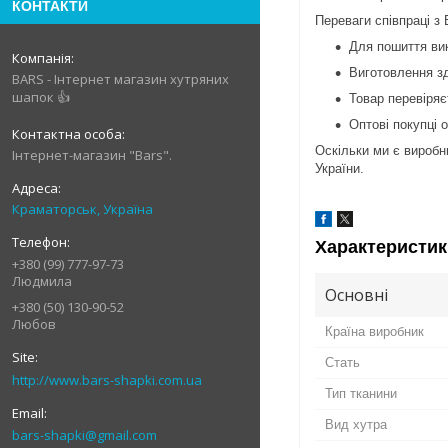
КОНТАКТИ
Переваги співпраці з
Для пошиття вик
Виготовлення зд
BARS - Інтернет магазин хутряних
шапок 👍
Товар перевіряє
Оптові покупці 
Оскільки ми є виробн
Інтернет-магазин "Bars".
України.
Краматорськ, Україна
Характеристик
+380 (99) 777-97-73
Людмила
Основні
+380 (50) 130-90-52
Любов
Країна виробник
Стать
http://www.bars-shapki.com.ua
Тип тканини
Вид хутра
bars-shapki@gmail.com