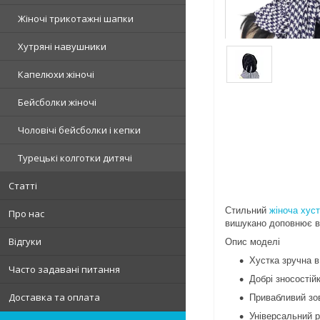
Жіночі трикотажні шапки
Хутряні навушники
Капелюхи жіночі
Бейсболки жіночі
Чоловічі бейсболки і кепки
Турецькі колготки дитячі
Статті
Стильний
жіноча хус
Про нас
вишукано доповнює ва
Відгуки
Опис моделі
Хустка зручна в 
Часто задавані питання
Добрі зносостійк
Доставка та оплата
Привабливий зов
Універсальний р