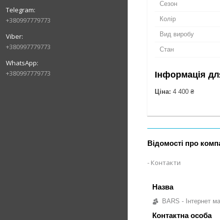
Сезон
Колір
+380997779773
Вид виробу
+380997779773
Стан
+380997779773
Інформація дл
Ціна:
4 400 ₴
Відомості про комп
Контакти
BARS - Інтернет ма