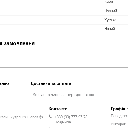
Зима
Чорний
Хустка
Новий
я замовлення
анію
Доставка та оплата
Доставка лише за передоплатою
Графік 
Понеділо
газин хутряних шапок 👍
+380 (99) 777-97-73
Людмила
Вівторок