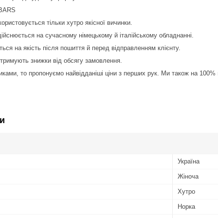
 BARS
ористовується тільки хутро якісної вичинки.
ійснюється на сучасному німецькому й італійському обладнанні.
ться на якість після пошиття й перед відправленням клієнту.
отримують знижки від обсягу замовлення.
иками, то пропонуємо найвідданіші ціни з перших рук. Ми також на 100% г
и
Україна
Жіноча
Хутро
Норка