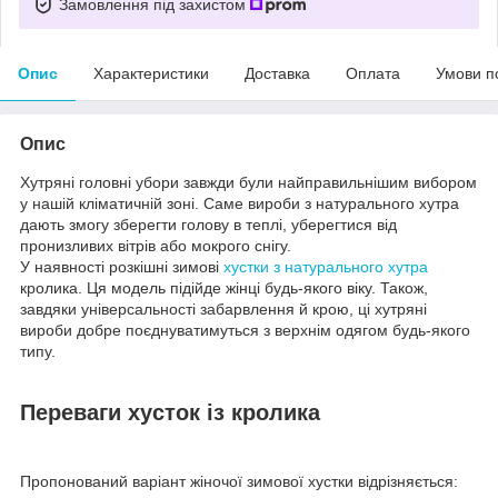
Замовлення під захистом
Опис
Характеристики
Доставка
Оплата
Умови п
Опис
Хутряні головні убори завжди були найправильнішим вибором
у нашій кліматичній зоні. Саме вироби з натурального хутра
дають змогу зберегти голову в теплі, уберегтися від
пронизливих вітрів або мокрого снігу.
У наявності розкішні зимові
хустки з натурального хутра
кролика. Ця модель підійде жінці будь-якого віку. Також,
завдяки універсальності забарвлення й крою, ці хутряні
вироби добре поєднуватимуться з верхнім одягом будь-якого
типу.
Переваги хусток із кролика
Пропонований варіант жіночої зимової хустки відрізняється: