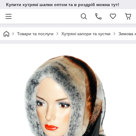
Купити хутряні шапки оптом та в роздріб можна тут!
Товари та послуги
Хутряні капори та хустки
Зимова х