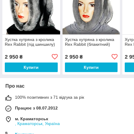
Хустка хутряна з кролика
Хустка хутряна з кролика
Хутр
Rex Rabbit (під шиншилу)
Rex Rabbit (блакитний)
Rex 
2 950
2 950
2 9
₴
₴
Купити
Купити
Про нас
100% позитивних з 71 відгука за рік
Працює з 08.07.2012
м. Краматорськ
, Краматорськ, Україна