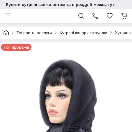
Купити хутряні шапки оптом та в роздріб можна тут!
Товари та послуги
Хутряні капори та хустки
Хутряна 
Топ продажів