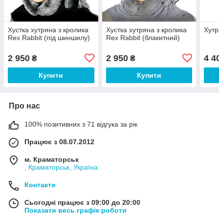
Хустка хутряна з кролика
Хустка хутряна з кролика
Хутр
Rex Rabbit (під шиншилу)
Rex Rabbit (блакитний)
2 950
2 950
4 4
₴
₴
Купити
Купити
Про нас
100% позитивних з 71 відгука за рік
Працює з 08.07.2012
м. Краматорськ
, Краматорськ, Україна
Контакти
Сьогодні працює з 09:00 до 20:00
Показати весь графік роботи