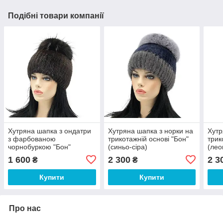
Подібні товари компанії
Хутряна шапка з ондатри
Хутряна шапка з норки на
Хутр
з фарбованою
трикотажній основі "Бон"
трик
чорнобуркою "Бон"
(синьо-сіра)
(лео
коричнева
1 600
2 300
2 3
₴
₴
Купити
Купити
Про нас