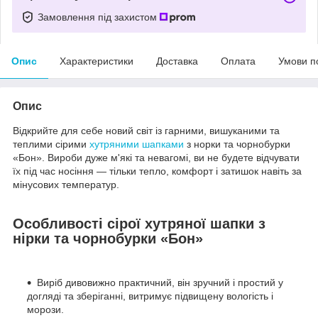
Замовлення під захистом
Опис
Характеристики
Доставка
Оплата
Умови п
Опис
Відкрийте для себе новий світ із гарними, вишуканими та
теплими сірими
хутряними шапками
з норки та чорнобурки
«Бон». Вироби дуже м'які та невагомі, ви не будете відчувати
їх під час носіння — тільки тепло, комфорт і затишок навіть за
мінусових температур.
Особливості сірої хутряної шапки з
нірки та чорнобурки «Бон»
Виріб дивовижно практичний, він зручний і простий у
догляді та зберіганні, витримує підвищену вологість і
морози.