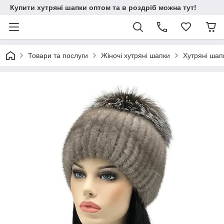
Купити хутряні шапки оптом та в роздріб можна тут!
Товари та послуги
Жіночі хутряні шапки
Хутряні шапк